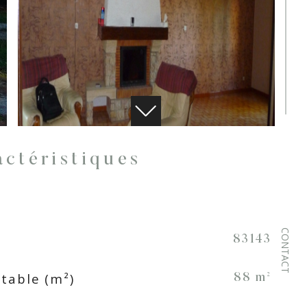
ractéristiques
CONTACT
83143
table (m²)
88 m²