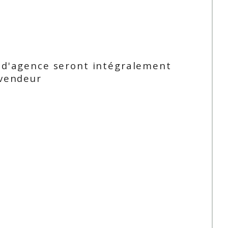
uffage
uffage
Air pulsé, Air pulsé
hauffage
Individuel, Individuel
 d'agence seront intégralement
 vendeur
NON
NON
AVEC AMENAGE
garage
1
Sud
nstruction
1982