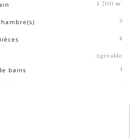
ain
1 200 m²
chambre(s)
3
pièces
4
Agréable
de bains
1
d'eau
1
Séparée
sine
SEMI-EQUIPEE
Climatisation, Climatisation