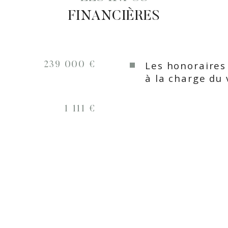
Mode de cha
FINANCIÈRES
Type de cha
Format de c
Les honoraires
239 000 €
à la charge du
Interphone
1 111 €
Visiophone
Sous/sol
Nombre de 
Exposition
Année de co