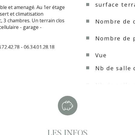
surface terr
le et amenagé. Au 1er étage 
ert et climatisation 
, 3 chambres. Un terrain clos 
Nombre de 
llulaire - garage - 
Nombre de 
.72.42.78 - 06.34.01.28.18
Vue
Nb de salle 
Nb de salle 
Cuisine
Type de cui
LES INFOS