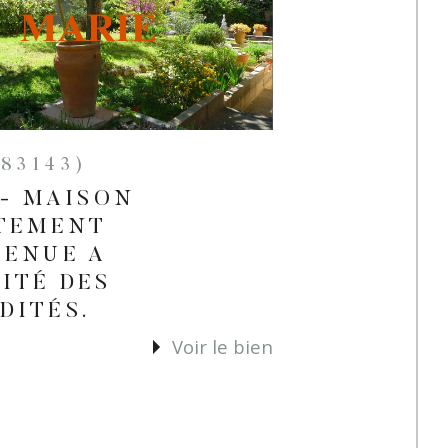
(83143)
 - MAISON
ITEMENT
TENUE A
ITÉ DES
DITÉS.
Voir le bien