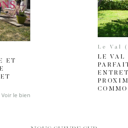
Le Val 
LE VAL
E ET
PARFA
E
ENTRE
 ET
PROXIM
COMMO
Voir le bien