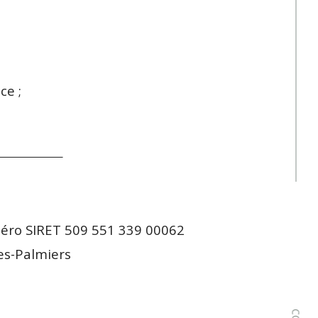
ce ;
méro SIRET 509 551 339 00062
es-Palmiers