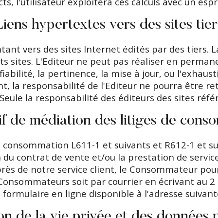
s, l'utilisateur exploitera ces calculs avec un esp
Liens hypertextes vers des sites tier
ant vers des sites Internet édités par des tiers. L
ts sites. L'Editeur ne peut pas réaliser en perman
fiabilité, la pertinence, la mise à jour, ou l'exhaus
la responsabilité de l'Editeur ne pourra être ret
. Seule la responsabilité des éditeurs des sites réf
if de médiation des litiges de con
consommation L611-1 et suivants et R612-1 et suiva
 du contrat de vente et/ou la prestation de servic
ès de notre service client, le Consommateur pourr
Consommateurs soit par courrier en écrivant au
 formulaire en ligne disponible à l'adresse suiva
on de la vie privée et des données 