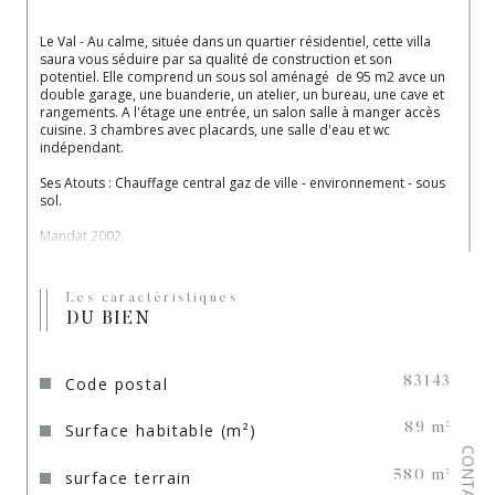
Le Val - Au calme, située dans un quartier résidentiel, cette villa 
saura vous séduire par sa qualité de construction et son 
potentiel. Elle comprend un sous sol aménagé  de 95 m2 avce un 
double garage, une buanderie, un atelier, un bureau, une cave et 
rangements. A l'étage une entrée, un salon salle à manger accès 
cuisine. 3 chambres avec placards, une salle d'eau et wc 
indépendant.
Ses Atouts : Chauffage central gaz de ville - environnement - sous 
sol.
Mandat 2002.
Les Sélections de Marie - 04.94.72.42.78 - 06.34.01.28.18
Les caractéristiques
DU BIEN
Code postal
83143
Surface habitable (m²)
89 m²
CONTACT
surface terrain
580 m²