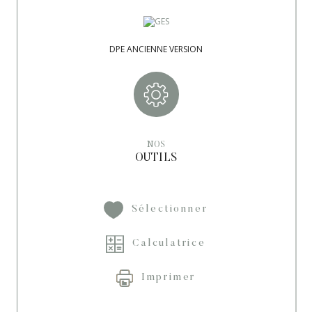
Terrain piscinable
OUI
Terrain arboré
OUI
DPE ANCIENNE VERSION
Terrain divisible
NON
NOS
OUTILS
Sélectionner
Calculatrice
Imprimer