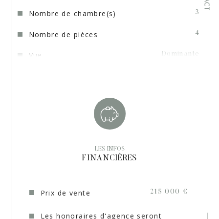
Nombre de chambre(s)
3
Nombre de pièces
4
Vue
Dominante
Nb de salle d'eau
1
Cuisine
Séparée
Type de cuisine
SEMI-EQUIPEE
Mode de chauffage
Gaz, Gaz
LES INFOS
Type de chauffage
Radiateur, Radiateur
FINANCIÈRES
Format de chauffage
Individuel, Individuel
Prix de vente
215 000 €
Interphone
OUI
Les honoraires d'agence seront
Visiophone
NON