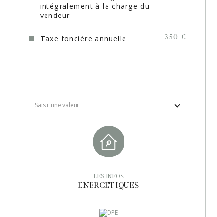
intégralement à la charge du
vendeur
Balcon
OUI
Taxe foncière annuelle
350 €
Loggia
NON
Terrasse
OUI
Sous/sol
AVEC AMENAGE
Nombre de garage
1
Saisir une valeur
Cave
OUI
Nombre de parking
1
Surface cave (m²)
7
LES INFOS
Exposition
Sud
ENERGETIQUES
Année de construction
1980