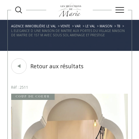
AGENCE IMMOBILIÈRE LE VAL
VENTE
VAR
LE VAL
MAISON
T8
L ELEGANCE D UNE MAISON DE MAITRE AUX PORTES DU VILLAGE MAISON
DE MAITRE DE 157 M AVEC SOUS SOL AMENAGE ET PRESTIGE
Retour aux résultats
Réf : 2511
COUP DE COEUR