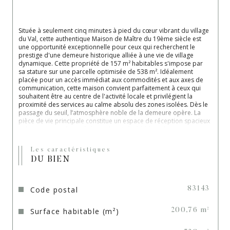
Située à seulement cinq minutes à pied du cœur vibrant du village 
du Val, cette authentique Maison de Maître du 19ème siècle est 
une opportunité exceptionnelle pour ceux qui recherchent le 
prestige d'une demeure historique alliée à une vie de village 
dynamique. Cette propriété de 157 m² habitables s'impose par 
sa stature sur une parcelle optimisée de 538 m². Idéalement 
placée 
pour un accès immédiat aux commodités et aux axes de 
communication, cette maison convient parfaitement à ceux qui 
souhaitent 
être au centre de l'activité locale et privilégient la 
proximité des services au calme absolu des zones isolées. Dès le 
passage du seuil, 
l’atmosphère noble de la demeure opère. La 
pièce de vie principale constitue un espace de réception spacieux 
et lumineux, 
agrémenté d’une cheminée à l’éthanol qui apporte 
une touche de convivialité contemporaine tout en respectant le 
cachet des lieux. 
La cuisine indépendante, moderne et 
Les caractéristiques
parfaitement équipée, a été conçue comme un espace dédié et 
DU BIEN
fonctionnel. Les étages 
desservent trois chambres confortables 
ainsi qu’un bureau particulièrement spacieux de 25 m². Ce dernier 
offre une modularité rare 
: il peut être transformé selon vos 
besoins en deux chambres supplémentaires, portant ainsi la 
Code postal
83143
capacité totale de la maison à cinq 
chambres. La propriété 
bénéficie d’un atout majeur : un sous-sol total parfaitement 
Surface habitable (m²)
aménagé, équipé d’une salle d’eau avec WC. 
Cet espace 
200,76 m²
supplémentaire offre de multiples possibilités, que ce soit pour 
créer une salle de jeux, un espace bien-être ou un bureau 