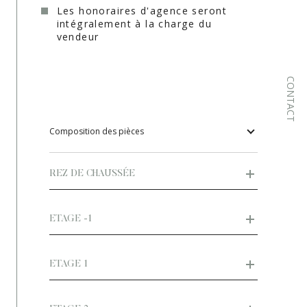
Les honoraires d'agence seront
Type de chauffage
Air pulsé
intégralement à la charge du
vendeur
Format de chauffage
Individuel
Terrasse
NON
CONTACT
Cave
OUI
Nombre de parking
2
Composition des pièces
Surface cave (m²)
30
REZ DE CHAUSSÉE
Exposition
Sud-Est
Année de construction
1800
ETAGE -1
Quartier
, Le Val et alentours, PROVENCE
VERTE
ETAGE 1
Terrain arboré
OUI