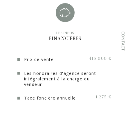
chauffage
Format de
Individuel, Individuel, Individuel
chauffage
Terrasse
OUI
CONTACT
LES INFOS
FINANCIÈRES
Cave
NON
Exposition
Sud
Prix de vente
415 000 €
Année de construction
2003
Les honoraires d'agence seront
intégralement à la charge du
Quartier
PROVENCE VERTE
vendeur
Terrain arboré
OUI
Taxe foncière annuelle
1 275 €
Copropriété
NON