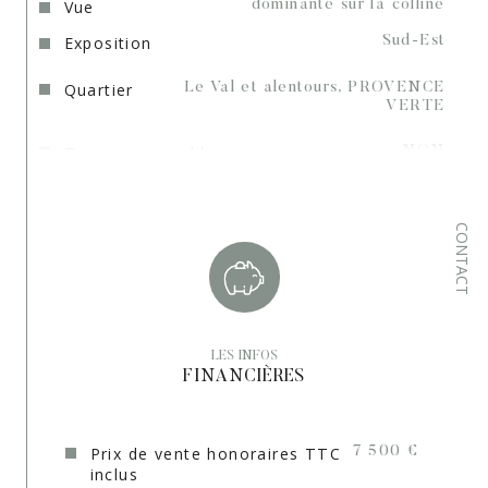
Vue
dominante sur la colline
Carte professionnelle N° CPI 8301 2018 000 026 215 - délivrée 
Exposition
Sud-Est
par La CCI du Var - Sans Détention de fonds.
Quartier
Le Val et alentours, PROVENCE
VERTE
Terrain piscinable
NON
Terrain arboré
OUI
CONTACT
Terrain Viabilisé
NON
Copropriété
NON
LES INFOS
FINANCIÈRES
Prix de vente honoraires TTC
7 500 €
inclus