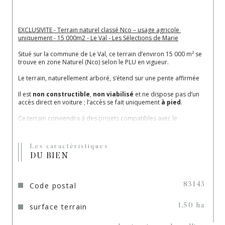
EXCLUSIVITE - Terrain naturel classé Nco – usage agricole 
uniquement 
- 15 000m2 - Le Val - Les Sélections de Marie
Situé sur la commune de Le Val, ce terrain d’environ 15 000 m² se 
trouve en zone Naturel (Nco) selon le PLU en vigueur.
Le terrain, naturellement arboré, s’étend sur une pente affirmée
Il est 
non constructible
, 
non viabilisé
 et ne dispose pas d’un 
accès direct en voiture ; l’accès se fait uniquement 
à pied
.
Ce terrain conviendra à des projets compatibles avec le 
classement en zone 
Nco
, dédiée aux activités 
sylvopastorales 
et agricoles
.
 Il peut accueillir une exploitation agricole ou forestière, un usage 
Les caractéristiques
pastoral ou une activité en lien direct avec la gestion du milieu 
DU BIEN
naturel, dans le respect du règlement du PLU.
 Seules des constructions 
non pérennes et démontables
, 
strictement nécessaires à l’activité, pourront être envisagées, à 
l’exclusion de toute habitation.
Code postal
83143
Son emplacement en pleine campagne garantit un environnement 
surface terrain
calme, préservé et sans nuisances.
1,50 ha
Mandat 2495. Les Sélections de Marie - 04.98.15.40.52.