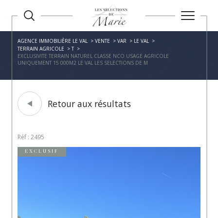
AGENCE IMMOBILIÈRE LE VAL
VENTE
VAR
LE VAL
TERRAIN AGRICOLE
T
EXCLUSIVITE TERRAIN NATUREL CLASSE NCO USAGE AGRICOLE
UNIQUEMENT 15 000M2 LE VAL LES SELECTIONS DE M
Retour aux résultats
Réf : 2495
EXCLUSIF