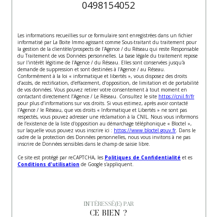
0498154052
Les informations recueillies sur ce formulaire sont enregistrées dans un fichier
informatisé par La Boite Immo agissant comme Sous-traitant du traitement pour
la gestion de la clientèle/prospects de l'Agence / du Réseau qui reste Responsable
du Traitement de vos Données personnelles. La base légale du traitement repose
sur l'intérêt légitime de l'Agence / du Réseau. Elles sont conservées jusqu'à
demande de suppression et sont destinées à l'Agence / au Réseau.
Conformément à la loi « informatique et libertés », vous disposez des droits
d’accès, de rectification, d’effacement, d’opposition, de limitation et de portabilité
de vos données. Vous pouvez retirer votre consentement à tout moment en
contactant directement l’Agence / Le Réseau. Consultez le site
https://cnil.fr/fr
pour plus d’informations sur vos droits. Si vous estimez, après avoir contacté
l'Agence / le Réseau, que vos droits « Informatique et Libertés » ne sont pas
respectés, vous pouvez adresser une réclamation à la CNIL. Nous vous informons
de l’existence de la liste d'opposition au démarchage téléphonique « Bloctel »,
sur laquelle vous pouvez vous inscrire ici :
https://www.bloctel.gouv.fr
. Dans le
cadre de la protection des Données personnelles, nous vous invitons à ne pas
inscrire de Données sensibles dans le champ de saisie libre.
Ce site est protégé par reCAPTCHA, les
Politiques de Confidentialité
et es
Conditions d'utilisation
de Google s'appliquent.
INTÉRESSÉ(E) PAR
CE BIEN ?