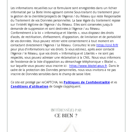
Les informations recueillies sur ce formulaire sont enregistrées dans un fichier
informatisé par La Boite Immo agissant comme Sous-traitant du traitement pour
la gestion de la clientèle/prospects de l'Agence / du Réseau qui reste Responsable
du Traitement de vos Données personnelles. La base légale du traitement repose
sur l'intérêt légitime de l'Agence / du Réseau. Elles sont conservées jusqu'à
demande de suppression et sont destinées à l'Agence / au Réseau.
Conformément à la loi « informatique et libertés », vous disposez des droits
d’accès, de rectification, d’effacement, d’opposition, de limitation et de portabilité
de vos données. Vous pouvez retirer votre consentement à tout moment en
contactant directement l’Agence / Le Réseau. Consultez le site
https://cnil.fr/fr
pour plus d’informations sur vos droits. Si vous estimez, après avoir contacté
l'Agence / le Réseau, que vos droits « Informatique et Libertés » ne sont pas
respectés, vous pouvez adresser une réclamation à la CNIL. Nous vous informons
de l’existence de la liste d'opposition au démarchage téléphonique « Bloctel »,
sur laquelle vous pouvez vous inscrire ici :
https://www.bloctel.gouv.fr
. Dans le
cadre de la protection des Données personnelles, nous vous invitons à ne pas
inscrire de Données sensibles dans le champ de saisie libre.
Ce site est protégé par reCAPTCHA, les
Politiques de Confidentialité
et es
Conditions d'utilisation
de Google s'appliquent.
INTÉRESSÉ(E) PAR
CE BIEN ?