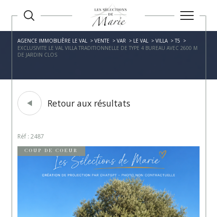
AGENCE IMMOBILIÈRE LE VAL
VENTE
VAR
LE VAL
VILLA
T5
EXCLUSIVITE LE VAL VILLA TRADITIONNELLE DE TYPE 4 BUREAU AVEC 2600 M
DE JARDIN CLOS
Retour aux résultats
Réf : 2487
COUP DE COEUR