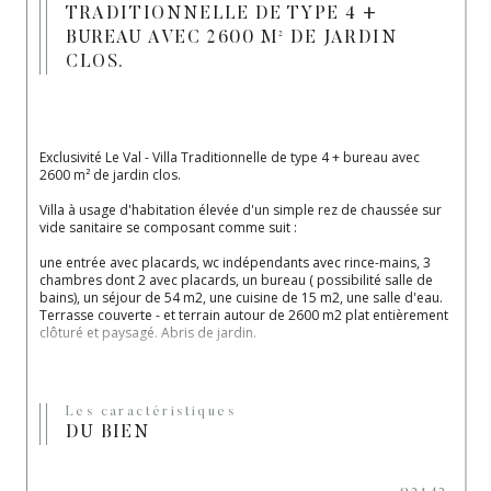
TRADITIONNELLE DE TYPE 4 +
BUREAU AVEC 2600 M² DE JARDIN
CLOS.
Exclusivité Le Val - Villa Traditionnelle de type 4 + bureau avec 
2600 m² de jardin clos.
Villa à usage d'habitation élevée d'un simple rez de chaussée sur 
vide sanitaire se composant comme suit :
une entrée avec placards, wc indépendants avec rince-mains, 3 
chambres dont 2 avec placards, un bureau ( possibilité salle de 
bains), un séjour de 54 m2, une cuisine de 15 m2, une salle d'eau. 
Terrasse couverte - et terrain autour de 2600 m2 plat entièrement 
clôturé et paysagé. Abris de jardin.
Ses prestations : Tout à l'égoût, eau de ville, portail et portillon, 
double vitrage, visiophone, parfait état, matériaux de qualité.
Les caractéristiques
Mandat 2487 - Les Sélections de Marie - 04.98.15.40.52.
DU BIEN
Carte professionnelle CPI n° 8301 2018 000 026 215 délivrée par 
la CCI du Var le 29 Mars 2024 ; SANS DÉTENTION DE FONDS. 
Activité Transaction sur Immeubles et Fond de Commerce. Les 