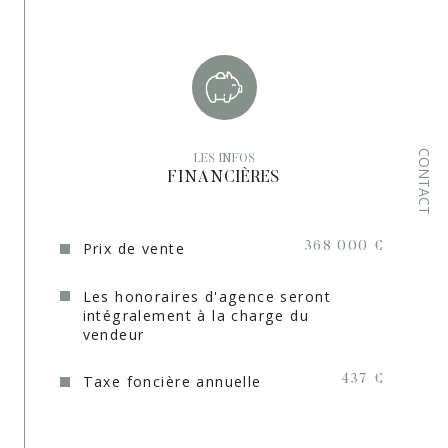
Format de chauffage
Individuel, Individuel
Interphone
OUI
Terrasse
OUI
Nombre de parking
1
CONTACT
LES INFOS
FINANCIÈRES
Exposition
Sud
Année de construction
1987
Prix de vente
368 000 €
Quartier
, Le Val et alentours, PROVENCE
VERTE
Les honoraires d'agence seront
intégralement à la charge du
Terrain arboré
OUI
vendeur
Copropriété
NON
Taxe foncière annuelle
437 €