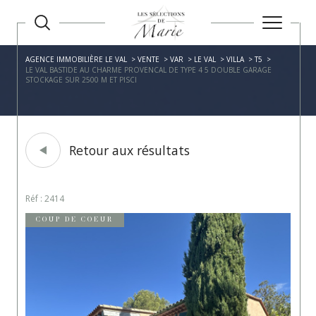
AGENCE IMMOBILIÈRE LE VAL
VENTE
VAR
LE VAL
VILLA
T5
LE VAL BASTIDE AU CHARME PROVENCAL DE TYPE 4 5 DOUBLE GARAGE
STOCKAGE SUR 2500 M ET PISCI
Retour aux résultats
Réf : 2414
COUP DE COEUR