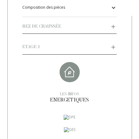
Exposition
Sud
Composition des pièces
Année de construction
1980
REZ DE CHAUSSÉE
Quartier
, Le Val et alentours, PROVENCE
VERTE
ETAGE 1
Terrain arboré
OUI
Copropriété
NON
LES INFOS
ENERGETIQUES