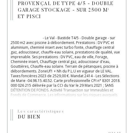
PROVENÇAL DE TYPE 4/5 - DOUBLE
GARAGE STOCKAGE - SUR 2500 M²
ET PISCI
                                    - Le Val - Bastide T4/5 - Double garage - sur 
2500 m2 avec piscine à débordement. Prestations : DV PVC et 
aluminium, cheminé insert avec turbo fonte, chauffage central 
gaz, adoucisseur, chauffe-eau solaire, prestations de qualité, vue 
imprenable. Ses prestations : DV PVC, eau de ville, Forage, 
Cheminée insert, Chauffage central gaz, adoucisseur d'eau, 
Gouttières, Chauffe-eau solaire. Terrain de pétanques, piscine à 
débordements. ZoneUf1 + Nh du P.L.U en vigueur de LE VAL. 
Taxes foncières 2023 de 2529,00 €. Mandat 2414 - Les Sélections 
de Marie -04.98.15.40.52. Carte professionnelle CPI n° 8301 2018 
000 026 215 délivrée par la CCI du Var le 29 Mars 2021 ; SANS 
DÉTENTION DE FONDS. Activité Transaction sur Immeubles et 
Fonds de Commerce. Les informations sur les risques auxquels 
ce bien est exposé sont disponibles sur le site Géorisques : 
www.georisques.gouv.fr. Diagnostics de Performance 
Energétique établi le 14/02/2024 - valable Jusqu'au 
Les caractéristiques
13/02/2034.Consommation énergetique - C - 94 - Emissions Gaz a 
DU BIEN
éffet de serre : 22 - D -Prix moyens des énergies indexés au 1er 
Janvier 2021 compris entre 1232,00 € et 1667,00 €( abonnements 
compris ).
Les informations sur les risques auxquels ce bien est exposé sont 