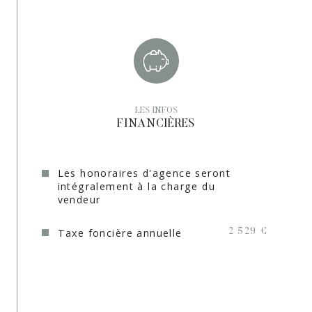
Mode de chauffage
Bois, Gaz
Type de
Cheminée,
TRAD_TYPE_CHAUFF_CHAUDIERE
chauffage
Format de chauffage
Individuel, Central
LES INFOS
Visiophone
NON
FINANCIÈRES
Balcon
OUI
Les honoraires d'agence seront
Terrasse
OUI
intégralement à la charge du
vendeur
Sous/sol
SANS
Taxe foncière annuelle
Nombre de garage
2 529 €
2
Cave
OUI
Nombre de parking
1