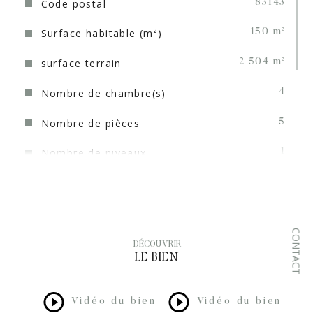
Code postal
83143
disponibles sur le site 
Géorisques
Surface habitable (m²)
150 m²
surface terrain
2 504 m²
Nombre de chambre(s)
4
Nombre de pièces
5
Nombre de niveaux
1
Vue
Panoramique
Nb de salle de bains
1
CONTACT
Nb de salle d'eau
1
DÉCOUVRIR
LE BIEN
Cuisine
Séparée
Type de cuisine
Equipée
Vidéo du bien
Vidéo du bien