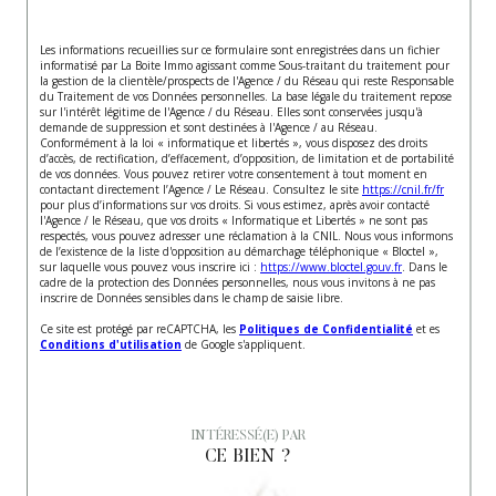
Les informations recueillies sur ce formulaire sont enregistrées dans un fichier
informatisé par La Boite Immo agissant comme Sous-traitant du traitement pour
la gestion de la clientèle/prospects de l'Agence / du Réseau qui reste Responsable
du Traitement de vos Données personnelles. La base légale du traitement repose
sur l'intérêt légitime de l'Agence / du Réseau. Elles sont conservées jusqu'à
demande de suppression et sont destinées à l'Agence / au Réseau.
Conformément à la loi « informatique et libertés », vous disposez des droits
d’accès, de rectification, d’effacement, d’opposition, de limitation et de portabilité
de vos données. Vous pouvez retirer votre consentement à tout moment en
contactant directement l’Agence / Le Réseau. Consultez le site
https://cnil.fr/fr
pour plus d’informations sur vos droits. Si vous estimez, après avoir contacté
l'Agence / le Réseau, que vos droits « Informatique et Libertés » ne sont pas
respectés, vous pouvez adresser une réclamation à la CNIL. Nous vous informons
de l’existence de la liste d'opposition au démarchage téléphonique « Bloctel »,
sur laquelle vous pouvez vous inscrire ici :
https://www.bloctel.gouv.fr
. Dans le
cadre de la protection des Données personnelles, nous vous invitons à ne pas
inscrire de Données sensibles dans le champ de saisie libre.
Ce site est protégé par reCAPTCHA, les
Politiques de Confidentialité
et es
Conditions d'utilisation
de Google s'appliquent.
INTÉRESSÉ(E) PAR
CE BIEN ?