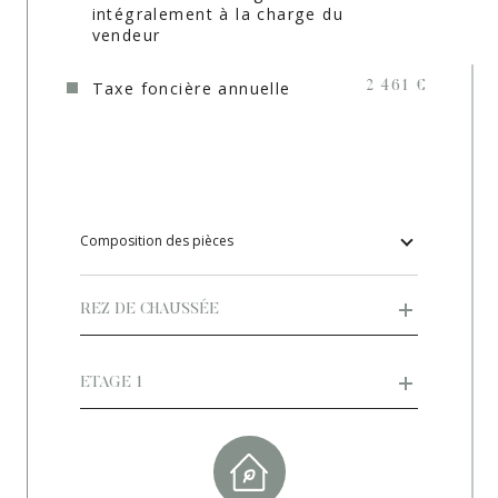
intégralement à la charge du
vendeur
Terrain piscinable
OUI
Taxe foncière annuelle
2 461 €
Terrain arboré
OUI
Terrain Cloturé
NON
Terrain divisible
NON
Tout à l'égout
NON
Composition des pièces
Accès
OUI
REZ DE CHAUSSÉE
Raccordement eau
OUI
Raccordement électricité
OUI
ETAGE 1
Copropriété
NON