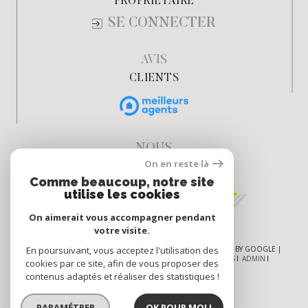
PROPRIÉTAIRE
SE CONNECTER
AVIS
CLIENTS
NOUS
On en reste là
ADHÉRONS
Comme beaucoup, notre site
utilise les cookies
On aimerait vous accompagner pendant
votre visite.
En poursuivant, vous acceptez l'utilisation des
© 2026 | TOUS DROITS RÉSERVÉS | TRADUCTION POWERED BY GOOGLE |
NOS HONORAIRES
PLAN DU SITE
MENTIONS LÉGALES
ADMIN
cookies par ce site, afin de vous proposer des
NOS LIENS
POLITIQUE RGPD
COOKIES
contenus adaptés et réaliser des statistiques !
PARAMÉTRER
OK POUR MOI !