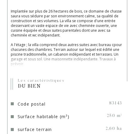
Implantée sur plus de 26 hectares de bois, ce domaine de chasse 
saura vous séduire par son environnement calme, sa qualité de 
construction et ses volumes. La villa se compose d'une entrée 
desservant un vaste espace de vie avec cheminée ouverte, une 
cuisine équipée et deux suites parentales dont une avec sa 
cheminée et wc indépendant.
A l'étage ; la villa comprend deux autres suites avec bureau cpour 
chacunes des chambres. Terrain autour sur lequel est édifié une 
piscine traditionnelle, un cabanon indépendant et terrasses. Un 
garage et sous sol. Une maisonnette indépendante. Travaux à 
prévoir.
Ses prestations : cliamatisations réversibles, les 
cheminées foyers ouverts, vue dégagée, emplacement 
Les caractéristiques
idéal
 - Les Sélections de Marie Mandat 2219 - 04.94.72.42.78 - 
DU BIEN
06.34.01.28.18.
Code postal
83143
Surface habitable (m²)
250 m²
surface terrain
2,60 ha