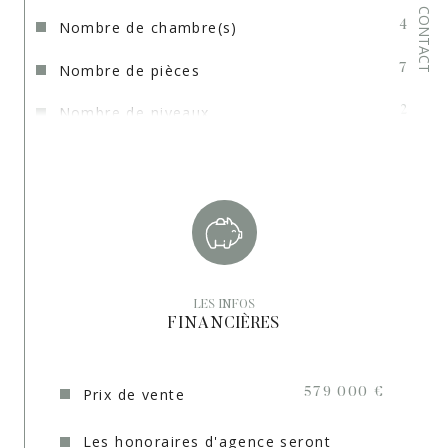
CONTACT
Nombre de chambre(s)
4
Nombre de pièces
7
Nombre de niveaux
2
Vue
DEGAGEE
Terrain constructible
NON
Nb de salle de bains
4
Cuisine
Séparée
LES INFOS
Type de cuisine
SEMI-EQUIPEE
FINANCIÈRES
Terrasse
OUI
Prix de vente
579 000 €
Nombre de garage
1
Les honoraires d'agence seront
Exposition
Sud