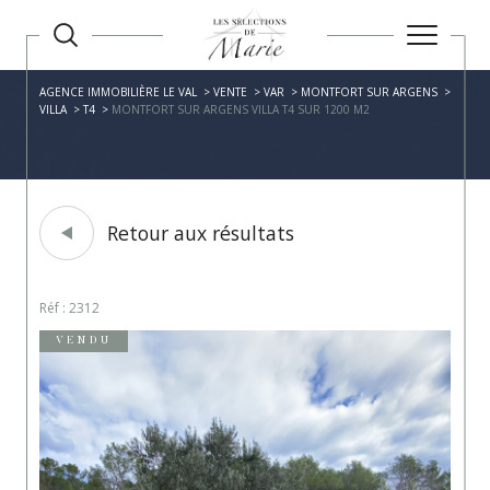
AGENCE IMMOBILIÈRE LE VAL
VENTE
VAR
MONTFORT SUR ARGENS
VILLA
T4
MONTFORT SUR ARGENS VILLA T4 SUR 1200 M2
Retour aux résultats
Réf : 2312
VENDU