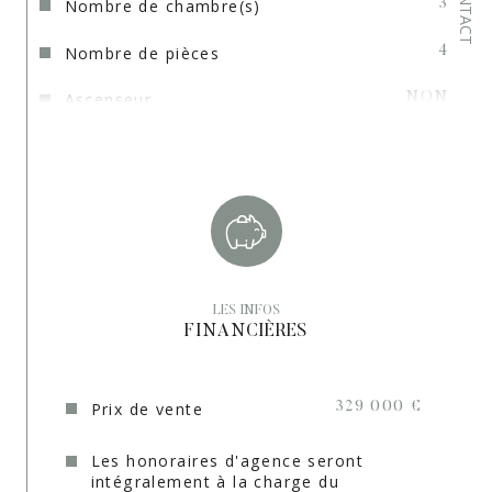
CONTACT
Nombre de chambre(s)
3
Nombre de pièces
4
Ascenseur
NON
Vue
Sur Jardin
Nb de salle de bains
1
Cuisine
Américaine
Type de cuisine
Equipée
LES INFOS
Mode de chauffage
Electrique
FINANCIÈRES
Type de chauffage
Convecteur
Prix de vente
329 000 €
Format de chauffage
Individuel
Les honoraires d'agence seront
Terrasse
OUI
intégralement à la charge du