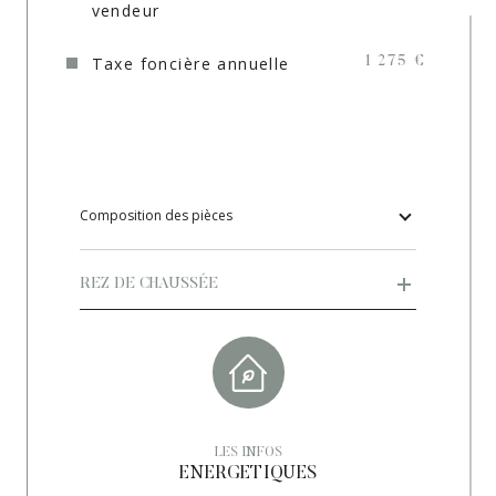
vendeur
Cave
NON
Taxe foncière annuelle
1 275 €
Exposition
Sud
Année de construction
2003
Quartier
PROVENCE VERTE
Copropriété
NON
Composition des pièces
REZ DE CHAUSSÉE
LES INFOS
ENERGETIQUES